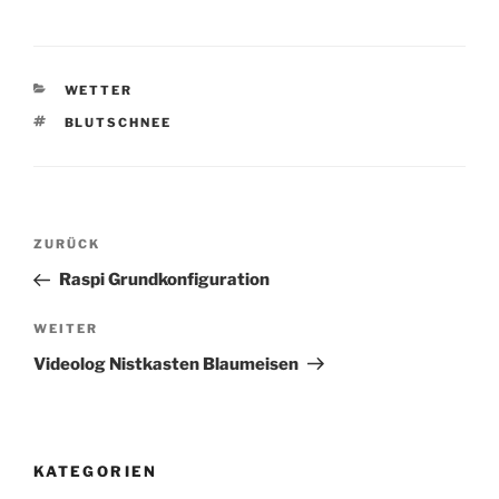
KATEGORIEN
WETTER
SCHLAGWÖRTER
BLUTSCHNEE
Beitragsnavigation
Vorheriger
ZURÜCK
Beitrag
Raspi Grundkonfiguration
Nächster
WEITER
Beitrag
Videolog Nistkasten Blaumeisen
KATEGORIEN