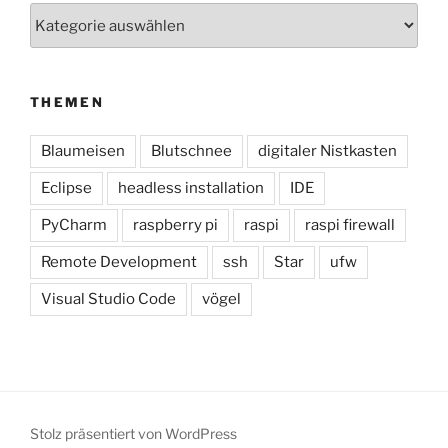
Kategorien
THEMEN
Blaumeisen
Blutschnee
digitaler Nistkasten
Eclipse
headless installation
IDE
PyCharm
raspberry pi
raspi
raspi firewall
Remote Development
ssh
Star
ufw
Visual Studio Code
vögel
Stolz präsentiert von WordPress