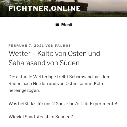
Zum
FICHTNER.ONLINE
Inhalt
springen
Menü
VERÖFFENTLICHT
FEBRUAR 7, 2021
VON
FALK01
AM
Wetter – Kälte von Osten und
Saharasand von Süden
Die aktuelle Wetterlage treibt Saharasand aus dem
Süden nach Norden und von Osten kommt Kälte
hereingezogen.
Was heißt das für uns ? Ganz klar Zeit für Experimente!
Wieviel Sand steckt im Schnee?