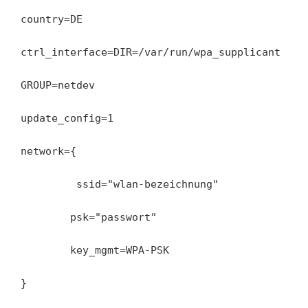
country=DE 
ctrl_interface=DIR=/var/run/wpa_supplicant 
GROUP=netdev 
update_config=1 
network={
         ssid="wlan-bezeichnung"
        psk="passwort"
        key_mgmt=WPA-PSK 
}