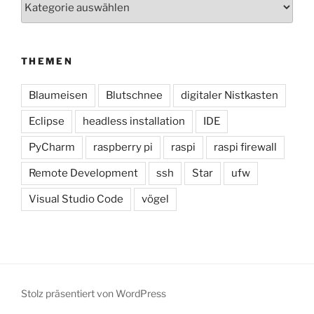
THEMEN
Blaumeisen
Blutschnee
digitaler Nistkasten
Eclipse
headless installation
IDE
PyCharm
raspberry pi
raspi
raspi firewall
Remote Development
ssh
Star
ufw
Visual Studio Code
vögel
Stolz präsentiert von WordPress